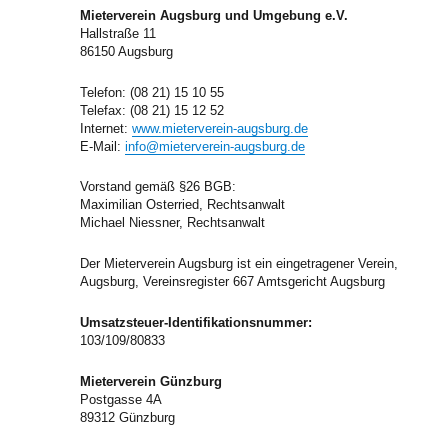
Mieterverein Augsburg und Umgebung e.V.
Hallstraße 11
86150 Augsburg
Telefon: (08 21) 15 10 55
Telefax: (08 21) 15 12 52
Internet:
www.mieterverein-augsburg.de
E-Mail:
info@mieterverein-augsburg.de
Vorstand gemäß §26 BGB:
Maximilian Osterried, Rechtsanwalt
Michael Niessner, Rechtsanwalt
Der Mieterverein Augsburg ist ein eingetragener Verein,
Augsburg, Vereinsregister 667 Amtsgericht Augsburg
Umsatzsteuer-Identifikationsnummer:
103/109/80833
Mieterverein Günzburg
Postgasse 4A
89312 Günzburg