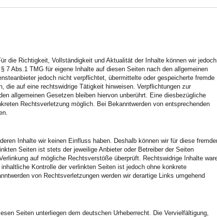
Für die Richtigkeit, Vollständigkeit und Aktualität der Inhalte können wir jedoch
§ 7 Abs.1 TMG für eigene Inhalte auf diesen Seiten nach den allgemeinen
steanbieter jedoch nicht verpflichtet, übermittelte oder gespeicherte fremde
die auf eine rechtswidrige Tätigkeit hinweisen. Verpflichtungen zur
den allgemeinen Gesetzen bleiben hiervon unberührt. Eine diesbezügliche
konkreten Rechtsverletzung möglich. Bei Bekanntwerden von entsprechenden
en.
 deren Inhalte wir keinen Einfluss haben. Deshalb können wir für diese fremde
kten Seiten ist stets der jeweilige Anbieter oder Betreiber der Seiten
 Verlinkung auf mögliche Rechtsverstöße überprüft. Rechtswidrige Inhalte war
nhaltliche Kontrolle der verlinkten Seiten ist jedoch ohne konkrete
kanntwerden von Rechtsverletzungen werden wir derartige Links umgehend
diesen Seiten unterliegen dem deutschen Urheberrecht. Die Vervielfältigung,