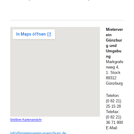
Mieterver
ein
Günzbur
g und
Umgebu
ng
Markgrafe
nweg 4,
1. Stock
89312
Günzburg
Telefon:
(0 82 21)
25 15 28
Telefax:
(0 82 21)
Größere Kartenansicht
36 71 900
E-Mail:
info@mieterverein-guenzburg.de