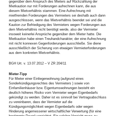
gegenüber dem Anspruch des Mieters auf Rückzahlung der
Mietkaution nur mit Forderungen aufrechnen kann, die aus
diesem Mietverhältnis stammen. Eine Aufrechnung mit
mietfremden Forderungen des Vermieters sei deshalb auch dann
ausgeschlossen, wenn das Mietverhältnis beendet sei und die
Kaution zur Befriedigung des Vermieters wegen Forderungen aus
dem Mietverhältnis nicht benötigt werde, also der Vermieter
insoweit keinerlei Ansprüche gegenüber dem Mieter hatte. Die
Mietkaution habe einen Treuhandcharakter, der eine Aufrechnung
mit nicht konnexen Gegenforderungen ausschließe. Sie diene
ausschließlich der Sicherung von etwaigen Vermieterforderungen
aus dem konkreten Mietverhältnis.
BGH Urt. v. 13.07.2012 – V ZR 204/11
Mieter-Tipp
Für Mieter einer Einliegerwohnung (aufgrund eines
Sonderkündigungsrechtes des Vermieters ) sowie von
Einfamilienhäuser bzw. Eigentumswohnungen besteht ein
deutlich höheres Risiko vom Vermieter wegen Eigenbedarfs
gekündigt zu werden. Daher ist es sinnvoll bei Vertragsabschluss
zu vereinbaren, dass der Vermieter auf die
Kündigungsmöglichkeit wegen Eigenbedarfs oder wegen
Hinderung angemessener wirtschaftlicher Verwertung (für eine
bestimmte Dauer) verzichtet. Ein solcher Verzicht muss zu