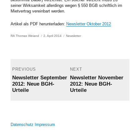
seiner Wirksamkeit allerdings wegen § 550 BGB schriftlich im
Mietvertrag vereinbart werden.
Artikel als PDF herunterladen:
Newsletter Oktober 2012
Author
Posted
Categories
RA Thomas Weiand
2. April 2014
Newsletter
on
Post
navigation
PREVIOUS
NEXT
Previous
Next
Newsletter September
Newsletter November
post:
post:
2012: Neue BGH-
2012: Neue BGH-
Urteile
Urteile
Datenschutz
Impressum