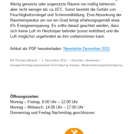
Wenig genutzte oder ungenutzte Räume nur mäßig beheizen,
aber nicht weniger als ca.16˚C. Sonst besteht die Gefahr von
Feuchtigkeitsmängel und Schimmelbildung. Eine Absenkung der
Raumtemperatur um nur ein Grad bringt erfahrungsgemäß etwa
6% Energieeinsparung. Es sollte darauf geachtet werden, dass
sich keine Luft im Heizkörper befindet (sonst entlüften) und die
Luft möglichst ungehindert an ihm vorbeiströmen kann.
Artikel als PDF herunterladen:
Newsletter Dezember 2011
Author
Posted
Categories
Tags
RA Thomas Weiand
1. December 2011
Aktuelles
,
Newsletter
on
Garagenkündigung/separate Küündigung Garage
,
Modernisierungsankündigung
Öffnungszeiten
:
Montag – Freitag: 9:00 Uhr – 12:00 Uhr
Montag – Mittwoch: 14:00 Uhr – 17:00 Uhr
Donnerstag und Freitag Nachmittag geschlossen