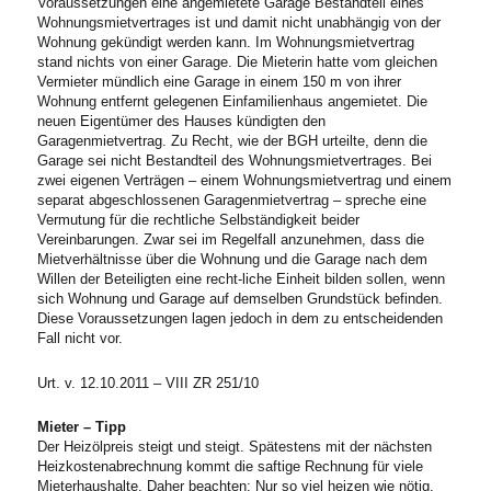
Voraussetzungen eine angemietete Garage Bestandteil eines
Wohnungsmietvertrages ist und damit nicht unabhängig von der
Wohnung gekündigt werden kann. Im Wohnungsmietvertrag
stand nichts von einer Garage. Die Mieterin hatte vom gleichen
Vermieter mündlich eine Garage in einem 150 m von ihrer
Wohnung entfernt gelegenen Einfamilienhaus angemietet. Die
neuen Eigentümer des Hauses kündigten den
Garagenmietvertrag. Zu Recht, wie der BGH urteilte, denn die
Garage sei nicht Bestandteil des Wohnungsmietvertrages. Bei
zwei eigenen Verträgen – einem Wohnungsmietvertrag und einem
separat abgeschlossenen Garagenmietvertrag – spreche eine
Vermutung für die rechtliche Selbständigkeit beider
Vereinbarungen. Zwar sei im Regelfall anzunehmen, dass die
Mietverhältnisse über die Wohnung und die Garage nach dem
Willen der Beteiligten eine recht-liche Einheit bilden sollen, wenn
sich Wohnung und Garage auf demselben Grundstück befinden.
Diese Voraussetzungen lagen jedoch in dem zu entscheidenden
Fall nicht vor.
Urt. v. 12.10.2011 – VIII ZR 251/10
Mieter – Tipp
Der Heizölpreis steigt und steigt. Spätestens mit der nächsten
Heizkostenabrechnung kommt die saftige Rechnung für viele
Mieterhaushalte. Daher beachten: Nur so viel heizen wie nötig.