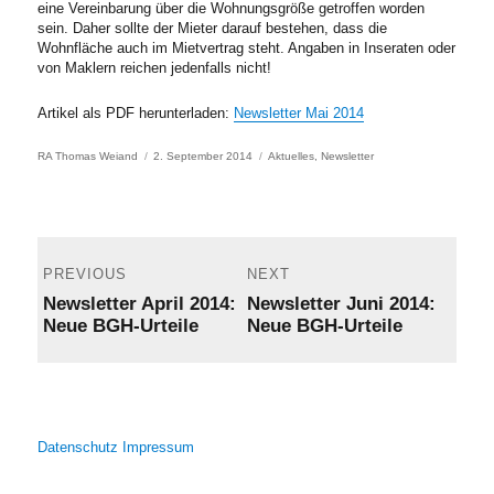
eine Vereinbarung über die Wohnungsgröße getroffen worden
sein. Daher sollte der Mieter darauf bestehen, dass die
Wohnfläche auch im Mietvertrag steht. Angaben in Inseraten oder
von Maklern reichen jedenfalls nicht!
Artikel als PDF herunterladen:
Newsletter Mai 2014
Author
Posted
Categories
RA Thomas Weiand
2. September 2014
Aktuelles
,
Newsletter
on
Post
navigation
PREVIOUS
NEXT
Previous
Next
Newsletter April 2014:
Newsletter Juni 2014:
post:
post:
Neue BGH-Urteile
Neue BGH-Urteile
Datenschutz
Impressum