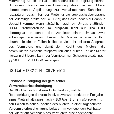
Mietvertrag für diesen Fall keine ausdrückliche Regelung enthält.
Hintergrund hierfür sei die Erwägung, dass die vom Mieter
übernommene Verpflichtung zur Vornahme von Schönheits-
reparaturen quasi Teil der Miete für die Gebrauchsüberlassung
sei. Allerdings stellte der BGH klar, dass dies jedoch nur dann in
Betracht komme, wenn tatsächlich auch ein Umbau stattfindet.
Diese Rechtsprechung sei hingegen nicht auf jene Fälle
übertragbar, in denen der Vermieter einen Umbau zwar
ankündige, von einem Umbau der Mietsache aber letztlich
absehe. In diesen Fällen bleibe es vielmehr bei dem Anspruch
des Vermieters und damit dem Recht des Mieters, die
geschuldeten Schönheitsreparaturen auszuführen. Ist der Mieter
hierzu nicht bereit kann der Vermieter nur Schadensersatz nach
§§ 280 I, III, 281 I BGB verlangen.
BGH Urt. v.12.02.2014 – XII ZR 76/13
Fristlose Kündigung bei gefälschter
Vorvermieterbescheinigung
Der BGH hat sich in dieser Entscheidung, mit den
Rechtswirkungen der vom Insolvenzverwalter erklärten Freigabe
eines Mietverhältnisses nach § 109 Abs. 1 S. 2 InsO sowie mit
den Folgen falscher Angaben des Mieters in einer sogenannten
Vorvermieterbescheinigung befasst. Im vorliegenden Fall hatte
der Mieter auf Verlangen des Vermieters eine sogenannte