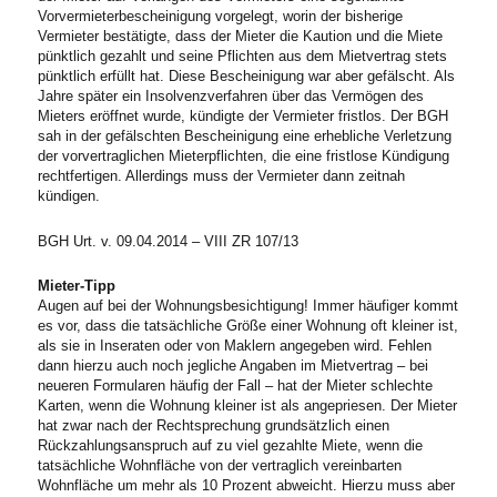
Vorvermieterbescheinigung vorgelegt, worin der bisherige
Vermieter bestätigte, dass der Mieter die Kaution und die Miete
pünktlich gezahlt und seine Pflichten aus dem Mietvertrag stets
pünktlich erfüllt hat. Diese Bescheinigung war aber gefälscht. Als
Jahre später ein Insolvenzverfahren über das Vermögen des
Mieters eröffnet wurde, kündigte der Vermieter fristlos. Der BGH
sah in der gefälschten Bescheinigung eine erhebliche Verletzung
der vorvertraglichen Mieterpflichten, die eine fristlose Kündigung
rechtfertigen. Allerdings muss der Vermieter dann zeitnah
kündigen.
BGH Urt. v. 09.04.2014 – VIII ZR 107/13
Mieter-Tipp
Augen auf bei der Wohnungsbesichtigung! Immer häufiger kommt
es vor, dass die tatsächliche Größe einer Wohnung oft kleiner ist,
als sie in Inseraten oder von Maklern angegeben wird. Fehlen
dann hierzu auch noch jegliche Angaben im Mietvertrag – bei
neueren Formularen häufig der Fall – hat der Mieter schlechte
Karten, wenn die Wohnung kleiner ist als angepriesen. Der Mieter
hat zwar nach der Rechtsprechung grundsätzlich einen
Rückzahlungsanspruch auf zu viel gezahlte Miete, wenn die
tatsächliche Wohnfläche von der vertraglich vereinbarten
Wohnfläche um mehr als 10 Prozent abweicht. Hierzu muss aber