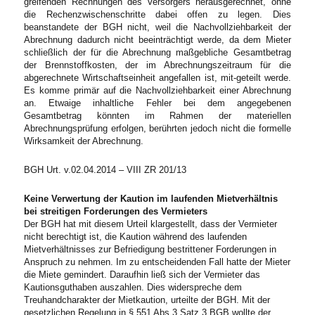
greifenden Rechnungen des Versorgers herausgerechnet, ohne
die Rechenzwischenschritte dabei offen zu legen. Dies
beanstandete der BGH nicht, weil die Nachvollziehbarkeit der
Abrechnung dadurch nicht beeinträchtigt werde, da dem Mieter
schließlich der für die Abrechnung maßgebliche Gesamtbetrag
der Brennstoffkosten, der im Abrechnungszeitraum für die
abgerechnete Wirtschaftseinheit angefallen ist, mit-geteilt werde.
Es komme primär auf die Nachvollziehbarkeit einer Abrechnung
an. Etwaige inhaltliche Fehler bei dem angegebenen
Gesamtbetrag könnten im Rahmen der materiellen
Abrechnungsprüfung erfolgen, berührten jedoch nicht die formelle
Wirksamkeit der Abrechnung.
BGH Urt. v.02.04.2014 – VIII ZR 201/13
Keine Verwertung der Kaution im laufenden Mietverhältnis
bei streitigen Forderungen des Vermieters
Der BGH hat mit diesem Urteil klargestellt, dass der Vermieter
nicht berechtigt ist, die Kaution während des laufenden
Mietverhältnisses zur Befriedigung bestrittener Forderungen in
Anspruch zu nehmen. Im zu entscheidenden Fall hatte der Mieter
die Miete gemindert. Daraufhin ließ sich der Vermieter das
Kautionsguthaben auszahlen. Dies widerspreche dem
Treuhandcharakter der Mietkaution, urteilte der BGH. Mit der
gesetzlichen Regelung in § 551 Abs.3 Satz 3 BGB wollte der