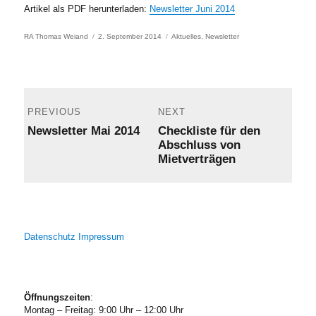
Artikel als PDF herunterladen:
Newsletter Juni 2014
Author
Posted
Categories
RA Thomas Weiand
2. September 2014
Aktuelles
,
Newsletter
on
Post
navigation
PREVIOUS
NEXT
Previous
Next
Newsletter Mai 2014
Checkliste für den
post:
post:
Abschluss von
Mietverträgen
Datenschutz
Impressum
Öffnungszeiten
:
Montag – Freitag: 9:00 Uhr – 12:00 Uhr