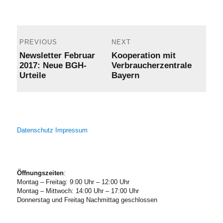
Post
navigation
PREVIOUS
NEXT
Previous
Next
Newsletter Februar
Kooperation mit
post:
post:
2017: Neue BGH-
Verbraucherzentrale
Urteile
Bayern
Datenschutz
Impressum
Öffnungszeiten
:
Montag – Freitag: 9:00 Uhr – 12:00 Uhr
Montag – Mittwoch: 14:00 Uhr – 17:00 Uhr
Donnerstag und Freitag Nachmittag geschlossen