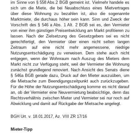
im Sinne von § 558 Abs.2 BGB gemeint ist. Vielmehr handele es
sich um die Miete, die bei Neuabschluss eines Mietvertrages
über diese Wohnung zu bezahlen ist, also die sogenannte
Marktmiete, die durchaus höher sein kann. Sinn und Zweck der
Vorschrift des § 546 a Abs. 1 Alt. 2 BGB sei es, den Vermieter
von einer ihm günstigen Preisentwicklung am Markt profitieren zu
lassen. Nach der Zielsetzung des Gesetzgebers sei es nicht
gerechtfertigt, den Vermieter über einen nicht selten langen
Zeitraum auf eine nicht mehr angemessene, niedrige
Nutzungsentschädigung zu verweisen. Dem stehe auch nicht
entgegen, wenn der Wohnraum nach Auszug des Mieters dem
Markt nicht zur Verfügung steht, weil der Vermieter die Wohnung
zunächst grundlegend renoviert. Nach Ansicht des Senats diene
§ 546a BGB gerade dazu, Druck auf den Mieter auszuüben, um
die Mietsache zum Beendigungszeitpunkt auch zurückzugeben.
Für die Höhe der Nutzungsentschädigung komme es nicht darauf
an, ob der Vermieter eine Neuvermietung beabsichtige, denn das
Rechtsverhältnis zwischen Mieter und Vermieter sei nur noch auf
Abwicklung und damit auf Rückgabe der Mietsache angelegt.
BGH Urt. v. 18.01.2017, Az. VIII ZR 17/16
Mieter-Tipp