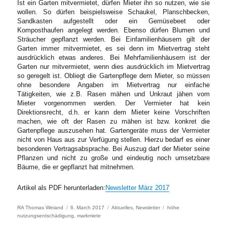
Ist ein Garten mitvermietet, dürfen Mieter ihn so nutzen, wie sie
wollen. So dürfen beispielsweise Schaukel, Planschbecken,
Sandkasten aufgestellt oder ein Gemüsebeet oder
Komposthaufen angelegt werden. Ebenso dürfen Blumen und
Sträucher gepflanzt werden. Bei Einfamilienhäusern gilt der
Garten immer mitvermietet, es sei denn im Mietvertrag steht
ausdrücklich etwas anderes. Bei Mehrfamilienhäusern ist der
Garten nur mitvermietet, wenn dies ausdrücklich im Mietvertrag
so geregelt ist. Obliegt die Gartenpflege dem Mieter, so müssen
ohne besondere Angaben im Mietvertrag nur einfache
Tätigkeiten, wie z.B. Rasen mähen und Unkraut jähen vom
Mieter vorgenommen werden. Der Vermieter hat kein
Direktionsrecht, d.h. er kann dem Mieter keine Vorschriften
machen, wie oft der Rasen zu mähen ist bzw. konkret die
Gartenpflege auszusehen hat. Gartengeräte muss der Vermieter
nicht von Haus aus zur Verfügung stellen. Hierzu bedarf es einer
besonderen Vertragsabsprache. Bei Auszug darf der Mieter seine
Pflanzen und nicht zu große und eindeutig noch umsetzbare
Bäume, die er gepflanzt hat mitnehmen.
Artikel als PDF herunterladen:
Newsletter März 2017
Author
Posted
Categories
Tags
RA Thomas Weiand
6. March 2017
Aktuelles
,
Newsletter
höhe
on
nutzungsentschädigung
,
markmiete