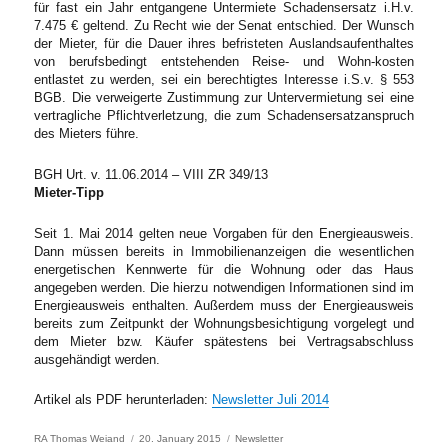
für fast ein Jahr entgangene Untermiete Schadensersatz i.H.v.
7.475 € geltend. Zu Recht wie der Senat entschied. Der Wunsch
der Mieter, für die Dauer ihres befristeten Auslandsaufenthaltes
von berufsbedingt entstehenden Reise- und Wohn-kosten
entlastet zu werden, sei ein berechtigtes Interesse i.S.v. § 553
BGB. Die verweigerte Zustimmung zur Untervermietung sei eine
vertragliche Pflichtverletzung, die zum Schadensersatzanspruch
des Mieters führe.
BGH Urt. v. 11.06.2014 – VIII ZR 349/13
Mieter-Tipp
Seit 1. Mai 2014 gelten neue Vorgaben für den Energieausweis.
Dann müssen bereits in Immobilienanzeigen die wesentlichen
energetischen Kennwerte für die Wohnung oder das Haus
angegeben werden. Die hierzu notwendigen Informationen sind im
Energieausweis enthalten. Außerdem muss der Energieausweis
bereits zum Zeitpunkt der Wohnungsbesichtigung vorgelegt und
dem Mieter bzw. Käufer spätestens bei Vertragsabschluss
ausgehändigt werden.
Artikel als PDF herunterladen:
Newsletter Juli 2014
Author
Posted
Categories
RA Thomas Weiand
20. January 2015
Newsletter