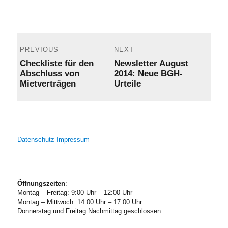
on
Post
navigation
PREVIOUS
NEXT
Previous
Next
Checkliste für den
Newsletter August
post:
post:
Abschluss von
2014: Neue BGH-
Mietverträgen
Urteile
Datenschutz
Impressum
Öffnungszeiten
:
Montag – Freitag: 9:00 Uhr – 12:00 Uhr
Montag – Mittwoch: 14:00 Uhr – 17:00 Uhr
Donnerstag und Freitag Nachmittag geschlossen