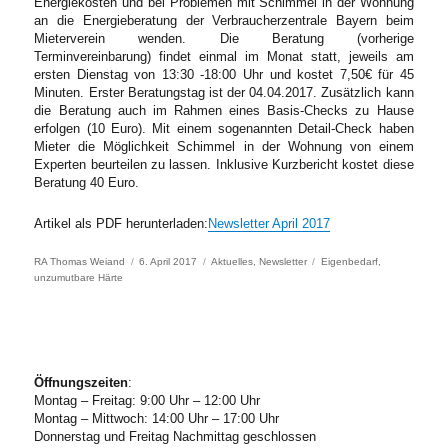
Energiekosten und bei Problemen mit Schimmel in der Wohnung
an die Energieberatung der Verbraucherzentrale Bayern beim
Mieterverein wenden. Die Beratung (vorherige
Terminvereinbarung) findet einmal im Monat statt, jeweils am
ersten Dienstag von 13:30 -18:00 Uhr und kostet 7,50€ für 45
Minuten. Erster Beratungstag ist der 04.04.2017. Zusätzlich kann
die Beratung auch im Rahmen eines Basis-Checks zu Hause
erfolgen (10 Euro). Mit einem sogenannten Detail-Check haben
Mieter die Möglichkeit Schimmel in der Wohnung von einem
Experten beurteilen zu lassen. Inklusive Kurzbericht kostet diese
Beratung 40 Euro.
Artikel als PDF herunterladen:
Newsletter April 2017
Author
Posted
Categories
Tags
RA Thomas Weiand
6. April 2017
Aktuelles
,
Newsletter
Eigenbedarf
,
on
unzumutbare Härte
Öffnungszeiten
:
Montag – Freitag: 9:00 Uhr – 12:00 Uhr
Montag – Mittwoch: 14:00 Uhr – 17:00 Uhr
Donnerstag und Freitag Nachmittag geschlossen