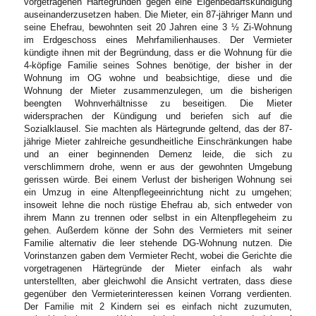
vorgetragenen Härtegründen gegen eine Eigenbedarfskündigung
auseinanderzusetzen haben. Die Mieter, ein 87-jähriger Mann und
seine Ehefrau, bewohnten seit 20 Jahren eine 3 ½ Zi-Wohnung
im Erdgeschoss eines Mehrfamilienhauses. Der Vermieter
kündigte ihnen mit der Begründung, dass er die Wohnung für die
4-köpfige Familie seines Sohnes benötige, der bisher in der
Wohnung im OG wohne und beabsichtige, diese und die
Wohnung der Mieter zusammenzulegen, um die bisherigen
beengten Wohnverhältnisse zu beseitigen. Die Mieter
widersprachen der Kündigung und beriefen sich auf die
Sozialklausel. Sie machten als Härtegrunde geltend, das der 87-
jährige Mieter zahlreiche gesundheitliche Einschränkungen habe
und an einer beginnenden Demenz leide, die sich zu
verschlimmern drohe, wenn er aus der gewohnten Umgebung
gerissen würde. Bei einem Verlust der bisherigen Wohnung sei
ein Umzug in eine Altenpflegeeinrichtung nicht zu umgehen;
insoweit lehne die noch rüstige Ehefrau ab, sich entweder von
ihrem Mann zu trennen oder selbst in ein Altenpflegeheim zu
gehen. Außerdem könne der Sohn des Vermieters mit seiner
Familie alternativ die leer stehende DG-Wohnung nutzen. Die
Vorinstanzen gaben dem Vermieter Recht, wobei die Gerichte die
vorgetragenen Härtegründe der Mieter einfach als wahr
unterstellten, aber gleichwohl die Ansicht vertraten, dass diese
gegenüber den Vermieterinteressen keinen Vorrang verdienten.
Der Familie mit 2 Kindern sei es einfach nicht zuzumuten,