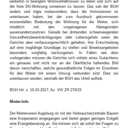
weiterhin in beengten Wohnverhältnissen zu leben und sich auf
die freie DG-Wohnung verweisen zu lassen. Das sah der BGH
anders und rügte insbesondere, dass die Vorinstanzen es
unterlassen haben, bei der zum Ausdruck gekommenen
existentiellen Bedeutung der Wohnung für die Mieter, sich
inhaltlich mit den vorgetragenen Härtegründen
auseinanderzusetzen. Gerade bei drohenden schwerwiegenden
Gesundheitsbeeinträchtigungen oder Lebensgefahr seien die
Gerichte aber verfassungsrechtlich gehalten, ihre Entscheidung
auf eine tragfähige Grundlage zu stellen und Beweisangeboten
besonders sorgfältig nachzugehen. In Fällen wie dem
vorliegenden müssen die Gerichte sich mittels eines Gutachtens
ein genaues und nicht nur an der Oberfläche haftendes Bild
davon verschaffen, welche gesundheitliche Folgen im Einzelnen
für den Mieter mit einem Umzug verbunden sind. Dies sei
unterlassen worden, weshalb der BGH das Urteil aufhob.
BGH Urt. v. 15.03.2017, Az. VIII ZR 270/15
Mieter-Info
Der Mieterverein Augsburg ist mit der Verbraucherzentrale Bayern
eine Kooperation eingegangen und bietet gegen geringes Entgelt
eine Energieberatung an. Sie können sich ab sofort bei Fragen zu