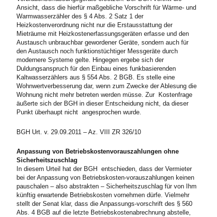
Ansicht, dass die hierfür maßgebliche Vorschrift für Wärme- und
Warmwasserzähler des § 4 Abs. 2 Satz 1 der
Heizkostenverordnung nicht nur die Erstausstattung der
Mieträume mit Heizkostenerfassungsgeräten erfasse und den
Austausch unbrauchbar gewordener Geräte, sondern auch für
den Austausch noch funktionstüchtiger Messgeräte durch
modernere Systeme gelte. Hingegen ergebe sich der
Duldungsanspruch für den Einbau eines funkbasierenden
Kaltwasserzählers aus § 554 Abs. 2 BGB. Es stelle eine
Wohnwertverbesserung dar, wenn zum Zwecke der Ablesung die
Wohnung nicht mehr betreten werden müsse. Zur Kostenfrage
äußerte sich der BGH in dieser Entscheidung nicht, da dieser
Punkt überhaupt nicht angesprochen wurde.
BGH Urt. v. 29.09.2011 – Az. VIII ZR 326/10
Anpassung von Betriebskostenvorauszahlungen ohne
Sicherheitszuschlag
In diesem Urteil hat der BGH entschieden, dass der Vermieter
bei der Anpassung von Betriebskosten-vorauszahlungen keinen
pauschalen – also abstrakten – Sicherheitszuschlag für von Ihm
künftig erwartende Betriebskosten vornehmen dürfe. Vielmehr
stellt der Senat klar, dass die Anpassungs-vorschrift des § 560
Abs. 4 BGB auf die letzte Betriebskostenabrechnung abstelle,