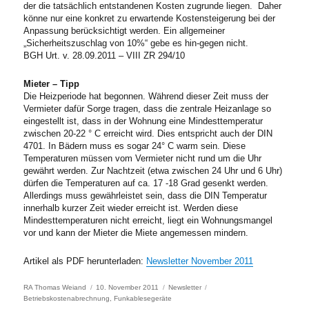
der die tatsächlich entstandenen Kosten zugrunde liegen. Daher
könne nur eine konkret zu erwartende Kostensteigerung bei der
Anpassung berücksichtigt werden. Ein allgemeiner
„Sicherheitszuschlag von 10%“ gebe es hin-gegen nicht.
BGH Urt. v. 28.09.2011 – VIII ZR 294/10
Mieter – Tipp
Die Heizperiode hat begonnen. Während dieser Zeit muss der
Vermieter dafür Sorge tragen, dass die zentrale Heizanlage so
eingestellt ist, dass in der Wohnung eine Mindesttemperatur
zwischen 20-22 ° C erreicht wird. Dies entspricht auch der DIN
4701. In Bädern muss es sogar 24° C warm sein. Diese
Temperaturen müssen vom Vermieter nicht rund um die Uhr
gewährt werden. Zur Nachtzeit (etwa zwischen 24 Uhr und 6 Uhr)
dürfen die Temperaturen auf ca. 17 -18 Grad gesenkt werden.
Allerdings muss gewährleistet sein, dass die DIN Temperatur
innerhalb kurzer Zeit wieder erreicht ist. Werden diese
Mindesttemperaturen nicht erreicht, liegt ein Wohnungsmangel
vor und kann der Mieter die Miete angemessen mindern.
Artikel als PDF herunterladen:
Newsletter November 2011
Author
Posted
Categories
Tags
RA Thomas Weiand
10. November 2011
Newsletter
on
Betriebskostenabrechnung
,
Funkablesegeräte