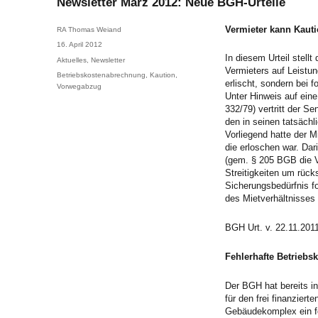
Newsletter März 2012: Neue BGH-Urteile
Vermieter kann Kaut
Author
RA Thomas Weiand
Posted
16. April 2012
on
In diesem Urteil stell
Categories
Aktuelles
,
Newsletter
Vermieters auf Leistun
Tags
Betriebskostenabrechnung
,
Kaution
,
erlischt, sondern bei
Vorwegabzug
Unter Hinweis auf ein
332/79) vertritt der Se
den in seinen tatsäch
Vorliegend hatte der Mi
die erloschen war. Dar
(gem. § 205 BGB die V
Streitigkeiten um rüc
Sicherungsbedürfnis f
des Mietverhältnisses 
BGH Urt. v. 22.11.2011
Fehlerhafte Betrieb
Der BGH hat bereits i
für den frei finanzie
Gebäudekomplex ein fe