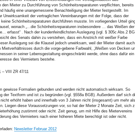
e den Mieter zu Durchführung von Schönheitsreparaturen verpflichten, bereits
nd häufig eine unangemessene Benachteiligung der Mieter festgestellt. Im
ur Unwirksamkeit der vertraglichen Vereinbarungen mit der Folge, dass der
n keine Schönheitsreparaturen durchführen musste. Im vorliegenden Urteil gin
lausel, wonach „…die Schönheitsreparaturen insbesondere … das Weißen der
 erfasst“ . Nach der kundenfeindlichsten Auslegung (vgl. § 305c Abs.2 BG
nsicht des Senats dahin zu verstehen, dass ein Anstrich mit weißer Farbe
eser Auslegung sei die Klausel jedoch unwirksam, weil der Mieter damit auch
 Mietverhältnisses durch die vorge-gebene Farbwahl, „Weißen von Decken u
ssen in seiner Lebensgestaltung eingeschränkt werde, ohne dass dafür ein
eresse des Vermieters bestehe.
 – VIII ZR 47/11
an gewisse Formalien gebunden und werden nicht automatisch wirksam. So
ng der Textform und ist zu begründen (vgl. §558a BGB). Außerdem darf sich d
 nicht erhöht haben und innerhalb von 3 Jahren nicht (insgesamt) um mehr al
n. Liegen diese Voraussetzungen vor, so hat der Mieter 2 Monate Zeit, sich z
ieterhöhung zustimmt oder nicht. Zeit genug, um mit Hilfe des Mietervereins
derung des Vermieters nach einer höheren Miete berechtigt ist oder nicht.
erladen:
Newsletter Februar 2012