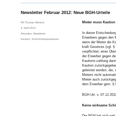
Newsletter Februar 2012: Neue BGH-Urteile
Mieter muss Kaution 
Author
RA Thomas Weiand
Posted
4. April 2012
on
In dieser Entscheidung
Categories
Aktuelles
,
Newsletter
Erwerbers gegen den Mi
Tags
Kaution
,
Schönheitsreparaturen
wenn der Mieter die Ka
kraft Gesetzes (vgl. §
verpflichtet, einer Ü
der Erwerber gegen de
Kautions-zahlung dann
Kaution zurückgegeben
geleistet worden, die
Mieters nicht automat
Mieter auch zurückgege
dem Erwerber gem. § 
BGH Urt. v. 07.12.201
Keine wirksame Schö
Der BGH hat sich seit 