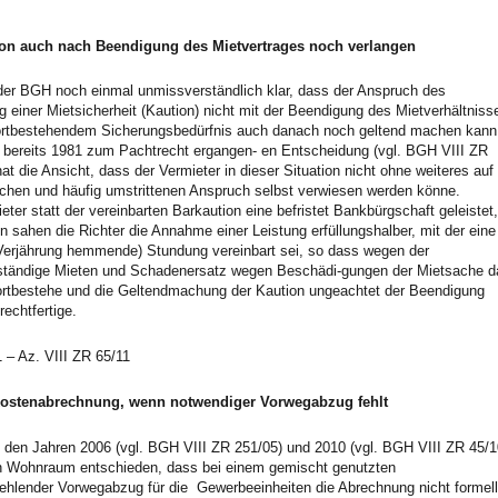
ion auch nach Beendigung des Mietvertrages noch verlangen
t der BGH noch einmal unmissverständlich klar, dass der Anspruch des
g einer Mietsicherheit (Kaution) nicht mit der Beendigung des Mietverhältniss
 fortbestehendem Sicherungsbedürfnis auch danach noch geltend machen kann
e bereits 1981 zum Pachtrecht ergangen- en Entscheidung (vgl. BGH VIII ZR
nat die Ansicht, dass der Vermieter in dieser Situation nicht ohne weiteres auf
lichen und häufig umstrittenen Anspruch selbst verwiesen werden könne.
eter statt der vereinbarten Barkaution eine befristet Bankbürgschaft geleistet,
in sahen die Richter die Annahme einer Leistung erfüllungshalber, mit der eine
erjährung hemmende) Stundung vereinbart sei, so dass wegen der
kständige Mieten und Schadenersatz wegen Beschädi-gungen der Mietsache d
ortbestehe und die Geltendmachung der Kaution ungeachtet der Beendigung
rechtfertige.
 – Az. VIII ZR 65/11
skostenabrechnung, wenn notwendiger Vorwegabzug fehlt
n den Jahren 2006 (vgl. BGH VIII ZR 251/05) und 2010 (vgl. BGH VIII ZR 45/1
rten Wohnraum entschieden, dass bei einem gemischt genutzten
hlender Vorwegabzug für die Gewerbeeinheiten die Abrechnung nicht formell