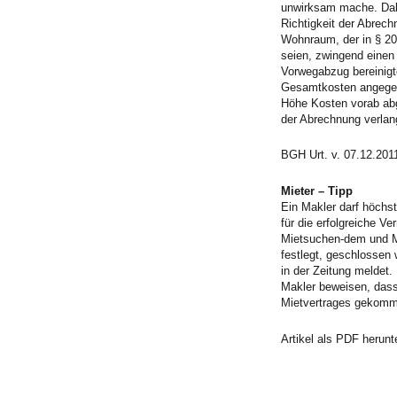
unwirksam mache. Dabei
Richtigkeit der Abrech
Wohnraum, der in § 20
seien, zwingend einen
Vorwegabzug bereinigt
Gesamtkosten angegeben
Höhe Kosten vorab abg
der Abrechnung verlan
BGH Urt. v. 07.12.2011
Mieter – Tipp
Ein Makler darf höchs
für die erfolgreiche V
Mietsuchen-dem und Mak
festlegt, geschlossen
in der Zeitung meldet.
Makler beweisen, dass
Mietvertrages gekomm
Artikel als PDF herunt