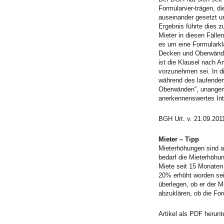
Formularver-trägen, di
auseinander gesetzt u
Ergebnis führte dies z
Mieter in diesen Fälle
es um eine Formulark
Decken und Oberwände…
ist die Klausel nach A
vorzunehmen sei. In di
während des laufenden
Oberwänden“, unangeme
anerkennenswertes Int
BGH Urt. v. 21.09.2011
Mieter – Tipp
Mieterhöhungen sind 
bedarf die Mieterhöhu
Miete seit 15 Monaten
20% erhöht worden sei
überlegen, ob er der M
abzuklären, ob die For
Artikel als PDF herunt