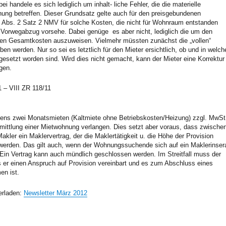
 handele es sich lediglich um inhalt- liche Fehler, die die materielle
nung betreffen. Dieser Grundsatz gelte auch für den preisgebundenen
 Abs. 2 Satz 2 NMV für solche Kosten, die nicht für Wohnraum entstanden
 Vorwegabzug vorsehe. Dabei genüge es aber nicht, lediglich die um den
en Gesamtkosten auszuweisen. Vielmehr müssten zunächst die „vollen“
 werden. Nur so sei es letztlich für den Mieter ersichtlich, ob und in welch
esetzt worden sind. Wird dies nicht gemacht, kann der Mieter eine Korrektur
gen.
 – VIII ZR 118/11
tens zwei Monatsmieten (Kaltmiete ohne Betriebskosten/Heizung) zzgl. MwSt
ermittlung einer Mietwohnung verlangen. Dies setzt aber voraus, dass zwische
ler ein Maklervertrag, der die Maklertätigkeit u. die Höhe der Provision
 werden. Das gilt auch, wenn der Wohnungssuchende sich auf ein Maklerinser
 Ein Vertrag kann auch mündlich geschlossen werden. Im Streitfall muss der
 er einen Anspruch auf Provision vereinbart und es zum Abschluss eines
en ist.
erladen:
Newsletter März 2012