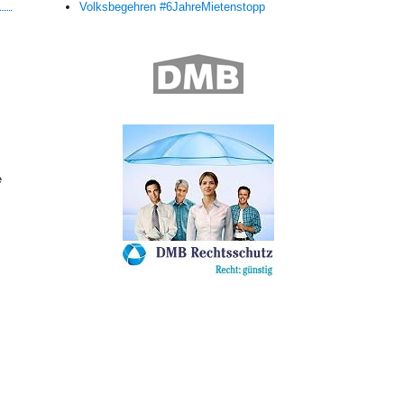
Volksbegehren #6JahreMietenstopp
,
e