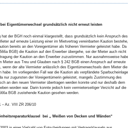
bei Eigentümerwechsel grundsätzlich nicht erneut leisten
 hat der BGH noch einmal klargestellt, dass grundsätzlich kein Anspruch des
eter auf erneute Leistung einer im Mietvertrag vereinbarten Kaution bestehe
ution bereits an den Voreigentümer als früheren Vermieter geleistet habe. Da
 566a BGB) die Kaution auf den Erwerber übergehe, sei der Mieter auch nicht
bertragung der Kaution an den Erwerber zuzustimmen. Nur ausnahmsweise hab
n Mieter aus Treu und Glauben nach § 242 BGB einen Anspruch auf erneute
, wenn der alte Vermieter anlässlich des Eigentümerwechsels dem Mieter die
 habe. Im vorliegenden Fall war die Kaution als verpfändete Sparbucheinlage
, da nur zugunsten der Voreigentümerin geleistet, mangels Zustimmung des
isch an den neuen Vermieter übertragen werden konnte und nur deshalb dem
ben worden war. Darin konnte jedoch kein vermieterseitiger Verzicht auf die
566a BGB zustehende Kaution gesehen werden.
1 – Az. VIII ZR 206/10
nheitsreparaturklausel bei „ Weißen von Decken und Wänden“
2003 in einer Vielzahl von Entscheidungen mit Vertragsklauseln aus