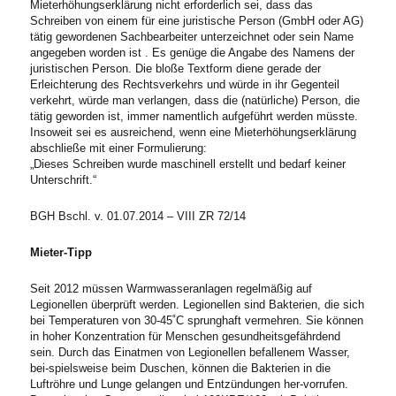
Mieterhöhungserklärung nicht erforderlich sei, dass das
Schreiben von einem für eine juristische Person (GmbH oder AG)
tätig gewordenen Sachbearbeiter unterzeichnet oder sein Name
angegeben worden ist . Es genüge die Angabe des Namens der
juristischen Person. Die bloße Textform diene gerade der
Erleichterung des Rechtsverkehrs und würde in ihr Gegenteil
verkehrt, würde man verlangen, dass die (natürliche) Person, die
tätig geworden ist, immer namentlich aufgeführt werden müsste.
Insoweit sei es ausreichend, wenn eine Mieterhöhungserklärung
abschließe mit einer Formulierung:
„Dieses Schreiben wurde maschinell erstellt und bedarf keiner
Unterschrift.“
BGH Bschl. v. 01.07.2014 – VIII ZR 72/14
Mieter-Tipp
Seit 2012 müssen Warmwasseranlagen regelmäßig auf
Legionellen überprüft werden. Legionellen sind Bakterien, die sich
bei Temperaturen von 30-45˚C sprunghaft vermehren. Sie können
in hoher Konzentration für Menschen gesundheitsgefährdend
sein. Durch das Einatmen von Legionellen befallenem Wasser,
bei-spielsweise beim Duschen, können die Bakterien in die
Luftröhre und Lunge gelangen und Entzündungen her-vorrufen.