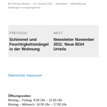
Author
Posted
Categories
Tags
RA Thomas Weiand
16. October 2011
Newsletter
Mieterköhung
,
on
Zahlungen für vergangenheit
Post
navigation
PREVIOUS
NEXT
Previous
Next
Schimmel und
Newsletter November
post:
post:
Feuchtigkeitsmängel
2011: Neue BGH
in der Wohnung
Urteile
Datenschutz
Impressum
Öffnungszeiten
:
Montag – Freitag: 9:00 Uhr – 12:00 Uhr
Montag – Mittwoch: 14:00 Uhr – 17:00 Uhr