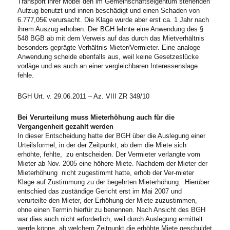
Transport ihrer Möbel den im Gemeinschaftseigentum stehenden
Aufzug benutzt und innen beschädigt und einen Schaden von
6.777,05€ verursacht. Die Klage wurde aber erst ca. 1 Jahr nach
ihrem Auszug erhoben. Der BGH lehnte eine Anwendung des §
548 BGB ab mit dem Verweis auf das durch das Mietverhältnis
besonders geprägte Verhältnis Mieter/Vermieter. Eine analoge
Anwendung scheide ebenfalls aus, weil keine Gesetzeslücke
vorläge und es auch an einer vergleichbaren Interessenslage
fehle.
BGH Urt. v. 29.06.2011 – Az. VIII ZR 349/10
Bei Verurteilung muss Mieterhöhung auch für die
Vergangenheit gezahlt werden
In dieser Entscheidung hatte der BGH über die Auslegung einer
Urteilsformel, in der der Zeitpunkt, ab dem die Miete sich
erhöhte, fehlte, zu entscheiden. Der Vermieter verlangte vom
Mieter ab Nov. 2005 eine höhere Miete. Nachdem der Mieter der
Mieterhöhung nicht zugestimmt hatte, erhob der Ver-mieter
Klage auf Zustimmung zu der begehrten Mieterhöhung. Hierüber
entschied das zuständige Gericht erst im Mai 2007 und
verurteilte den Mieter, der Erhöhung der Miete zuzustimmen,
ohne einen Termin hierfür zu benennen. Nach Ansicht des BGH
war dies auch nicht erforderlich, weil durch Auslegung ermittelt
werde könne, ab welchem Zeitpunkt die erhöhte Miete geschuldet