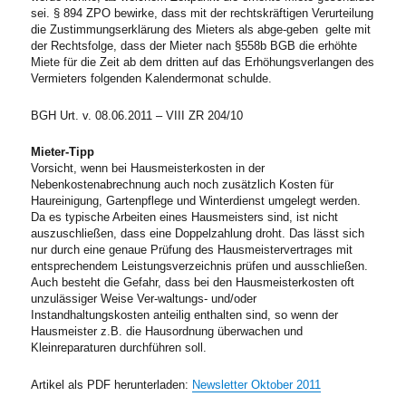
sei. § 894 ZPO bewirke, dass mit der rechtskräftigen Verurteilung
die Zustimmungserklärung des Mieters als abge-geben gelte mit
der Rechtsfolge, dass der Mieter nach §558b BGB die erhöhte
Miete für die Zeit ab dem dritten auf das Erhöhungsverlangen des
Vermieters folgenden Kalendermonat schulde.
BGH Urt. v. 08.06.2011 – VIII ZR 204/10
Mieter-Tipp
Vorsicht, wenn bei Hausmeisterkosten in der
Nebenkostenabrechnung auch noch zusätzlich Kosten für
Haureinigung, Gartenpflege und Winterdienst umgelegt werden.
Da es typische Arbeiten eines Hausmeisters sind, ist nicht
auszuschließen, dass eine Doppelzahlung droht. Das lässt sich
nur durch eine genaue Prüfung des Hausmeistervertrages mit
entsprechendem Leistungsverzeichnis prüfen und ausschließen.
Auch besteht die Gefahr, dass bei den Hausmeisterkosten oft
unzulässiger Weise Ver-waltungs- und/oder
Instandhaltungskosten anteilig enthalten sind, so wenn der
Hausmeister z.B. die Hausordnung überwachen und
Kleinreparaturen durchführen soll.
Artikel als PDF herunterladen:
Newsletter Oktober 2011