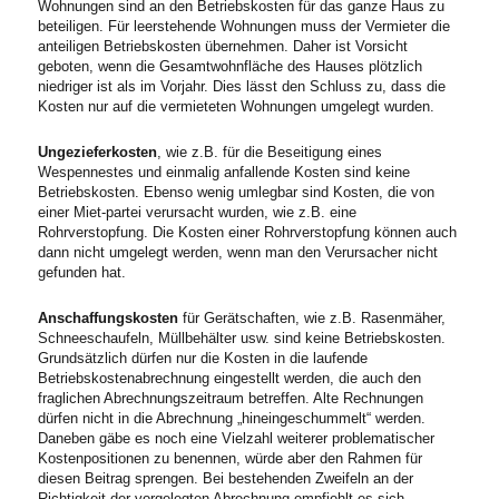
Wohnungen sind an den Betriebskosten für das ganze Haus zu
beteiligen. Für leerstehende Wohnungen muss der Vermieter die
anteiligen Betriebskosten übernehmen. Daher ist Vorsicht
geboten, wenn die Gesamtwohnfläche des Hauses plötzlich
niedriger ist als im Vorjahr. Dies lässt den Schluss zu, dass die
Kosten nur auf die vermieteten Wohnungen umgelegt wurden.
Ungezieferkosten
, wie z.B. für die Beseitigung eines
Wespennestes und einmalig anfallende Kosten sind keine
Betriebskosten. Ebenso wenig umlegbar sind Kosten, die von
einer Miet-partei verursacht wurden, wie z.B. eine
Rohrverstopfung. Die Kosten einer Rohrverstopfung können auch
dann nicht umgelegt werden, wenn man den Verursacher nicht
gefunden hat.
Anschaffungskosten
für Gerätschaften, wie z.B. Rasenmäher,
Schneeschaufeln, Müllbehälter usw. sind keine Betriebskosten.
Grundsätzlich dürfen nur die Kosten in die laufende
Betriebskostenabrechnung eingestellt werden, die auch den
fraglichen Abrechnungszeitraum betreffen. Alte Rechnungen
dürfen nicht in die Abrechnung „hineingeschummelt“ werden.
Daneben gäbe es noch eine Vielzahl weiterer problematischer
Kostenpositionen zu benennen, würde aber den Rahmen für
diesen Beitrag sprengen. Bei bestehenden Zweifeln an der
Richtigkeit der vorgelegten Abrechnung empfiehlt es sich,